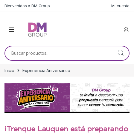
Skip to navigation
Skip to content
Bienvenidos a DM Group
Mi cuenta
Buscar por:
Inicio
Experiencia Aniversarsio
¡Trenque Lauquen está preparando