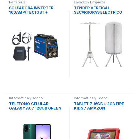
Ferretería
Lavado y Limpieza
SOLDADORA INVERTER
TENDER VERTICAL
160AMP/TEC IGBT +
SECARROPAS ELECTRICO
ACCESORIOS KLDSI160 KLD
OB-AE02 ONE BOX
Informática y Tecno
Informática y Tecno
TELEFONO CELULAR
TABLET 7 16GB + 2GB FIRE
GALAXY A07 128GB GREEN
KIDS 7 AMAZON
SAMSUNG