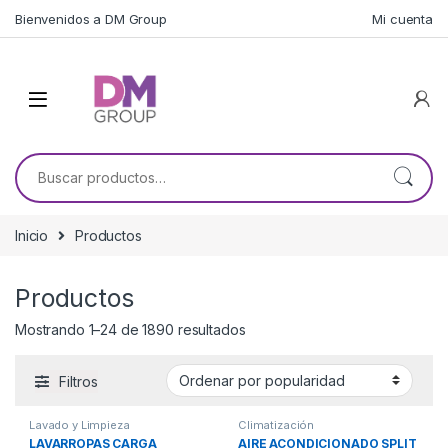
Skip to navigation
Skip to content
Bienvenidos a DM Group
Mi cuenta
Buscar por:
Inicio
Productos
Productos
Ordenado por popularidad
Mostrando 1–24 de 1890 resultados
Filtros
Lavado y Limpieza
Climatización
LAVARROPAS CARGA
AIRE ACONDICIONADO SPLIT