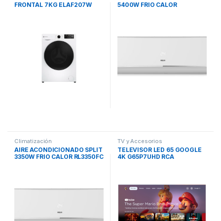
FRONTAL 7KG ELAF207W
5400W FRIO CALOR
ELECTROLUX
RL5400FC RCA
Climatización
TV y Accesorios
AIRE ACONDICIONADO SPLIT
TELEVISOR LED 65 GOOGLE
3350W FRIO CALOR RL3350FC
4K G65P7UHD RCA
RCA