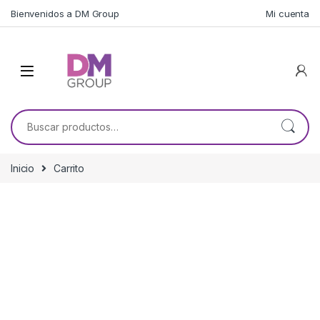
Skip to navigation
Skip to content
Bienvenidos a DM Group
Mi cuenta
Buscar por:
Inicio
Carrito