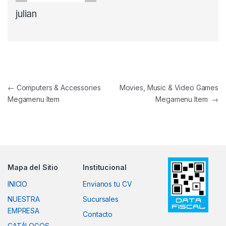
julian
Navegación de entradas
←
Computers & Accessories
Movies, Music & Video Games
Megamenu Item
Megamenu Item
→
Mapa del Sitio
Institucional
INICIO
Envianos tu CV
NUESTRA
Sucursales
EMPRESA
Contacto
CATÁLOGOS