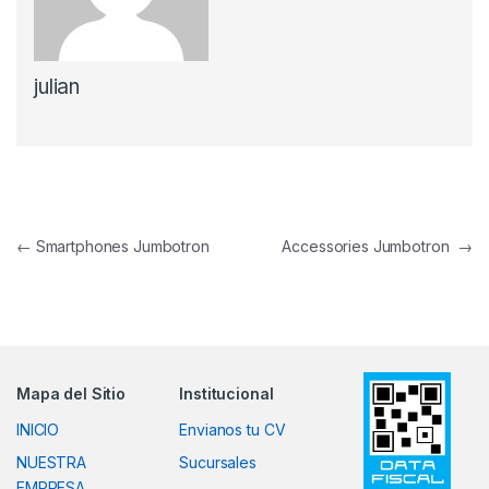
julian
Navegación de entradas
←
Smartphones Jumbotron
Accessories Jumbotron
→
Mapa del Sitio
Institucional
INICIO
Envianos tu CV
NUESTRA
Sucursales
EMPRESA