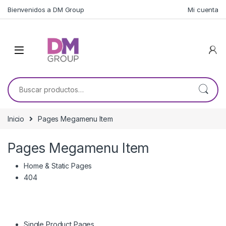
Skip to navigation
Skip to content
Bienvenidos a DM Group
Mi cuenta
Buscar por:
Inicio
Pages Megamenu Item
Pages Megamenu Item
Home & Static Pages
404
Single Product Pages