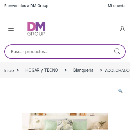
Skip to navigation
Skip to content
Bienvenidos a DM Group
Mi cuenta
Buscar por:
Inicio
HOGAR y TECNO
Blanquería
ACOLCHADO 