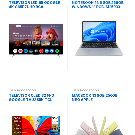
TELEVISOR LED 65 GOOGLE
NOTEBOOK 15.6 8GB 256GB
4K G65P7UHD RCA
WINDOWS 11 PCB-SL15R33
PC-BOX
TV y Accesorios
TV y Accesorios
TELEVISOR QLED 32 FHD
MACBOOK 13 8GB 256GB
GOOGLE TV 32S5K TCL
NEO APPLE