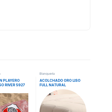
a
Blanquería
N PLAYERO
ACOLCHADO ORO LISO
O RIVER 5927
FULL NATURAL
LANCA
CASABLANCA