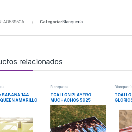
U:
AO5395CA
Categoría:
Blanquería
uctos relacionados
ría
Blanquería
Blanquerí
 SABANA 144
TOALLON PLAYERO
TOALLO
 QUEEN AMARILLO
MUCHACHOS 5925
GLORIOS
EL CASABLANCA
CASABLANCA
CASAB