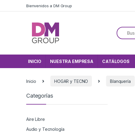
Skip to navigation
Skip to content
Bienvenidos a DM Group
INICIO
NUESTRA EMPRESA
CATÁLOGOS
Inicio
HOGAR y TECNO
Blanquería
Categorías
Aire Libre
Audio y Tecnología