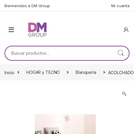
Skip to navigation
Skip to content
Bienvenidos a DM Group
Mi cuenta
Buscar por:
Inicio
HOGAR y TECNO
Blanquería
ACOLCHADO 