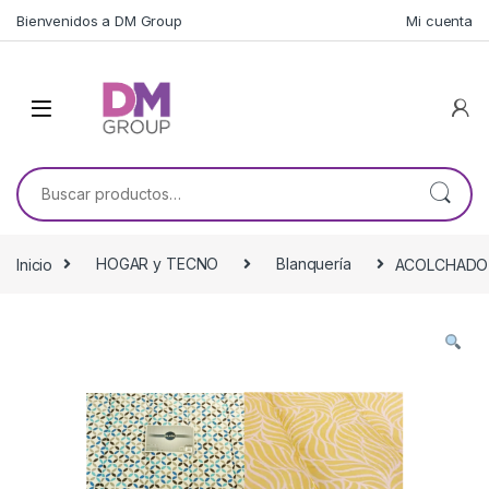
Skip to navigation
Skip to content
Bienvenidos a DM Group
Mi cuenta
Buscar por:
Inicio
HOGAR y TECNO
Blanquería
ACOLCHADO 