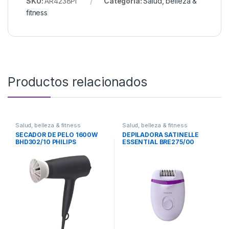
SKU:
AR4238PI
Categoría:
Salud, belleza &
fitness
Productos relacionados
Salud, belleza & fitness
Salud, belleza & fitness
SECADOR DE PELO 1600W
DEPILADORA SATINELLE
BHD302/10 PHILIPS
ESSENTIAL BRE275/00
PHILIPS