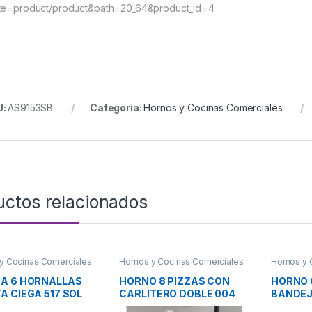
te=product/product&path=20_64&product_id=4
U:
AS9153SB
Categoría:
Hornos y Cocinas Comerciales
uctos relacionados
y Cocinas Comerciales
Hornos y Cocinas Comerciales
Hornos y 
A 6 HORNALLAS
HORNO 8 PIZZAS CON
HORNO 
A CIEGA 517 SOL
CARLITERO DOBLE 004
BANDEJ
SOL REAL
Mod. LT