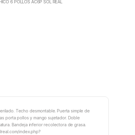
HICO 6 POLLOS AC6P SOL REAL
ilado. Techo desmontable. Puerta simple de
ejas porta pollos y mango sujetador. Doble
ura. Bandeja inferior recolectora de grasa.
olreal.com/index.php?