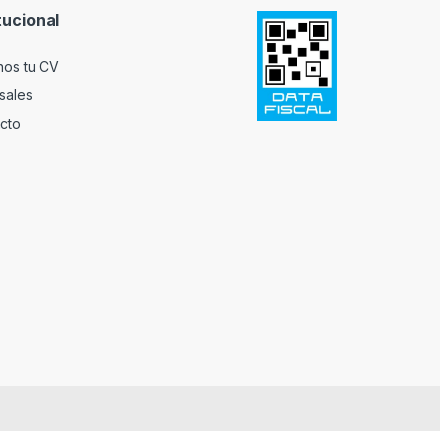
tucional
nos tu CV
sales
cto