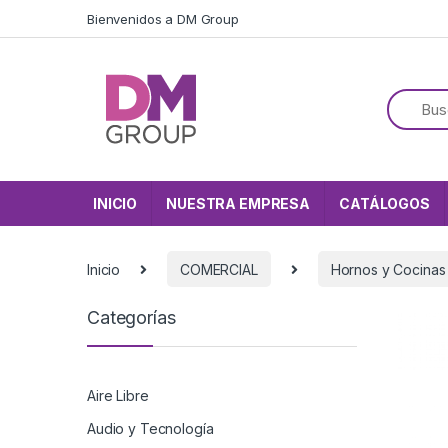
Skip to navigation
Skip to content
Bienvenidos a DM Group
INICIO
NUESTRA EMPRESA
CATÁLOGOS
Inicio
COMERCIAL
Hornos y Cocinas
Categorías
Aire Libre
Audio y Tecnología