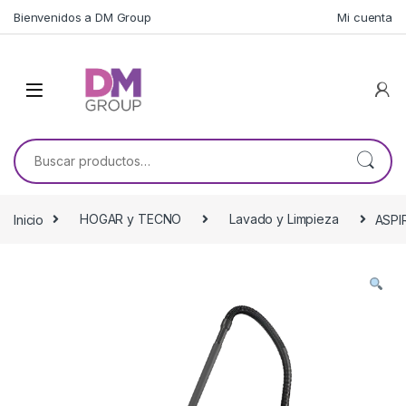
Skip to navigation
Skip to content
Bienvenidos a DM Group
Mi cuenta
Buscar por:
Inicio
HOGAR y TECNO
Lavado y Limpieza
ASPI