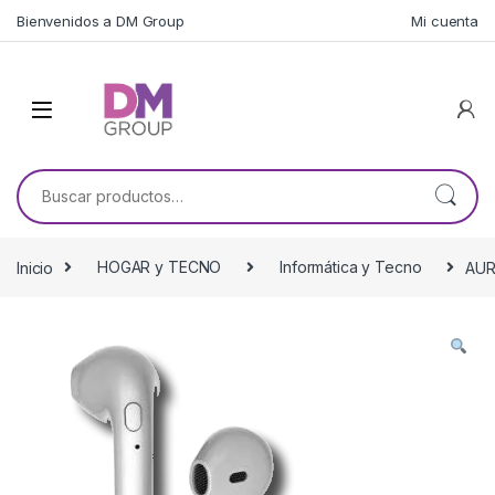
Skip to navigation
Skip to content
Bienvenidos a DM Group
Mi cuenta
Buscar por:
Inicio
HOGAR y TECNO
Informática y Tecno
AUR