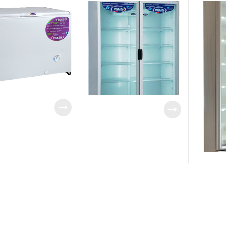
INELRO Mod. MT-980
TEMPE