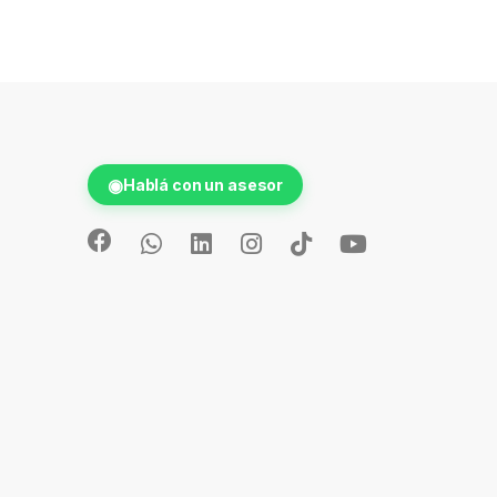
◉
Hablá con un asesor