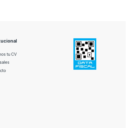
tucional
nos tu CV
sales
cto