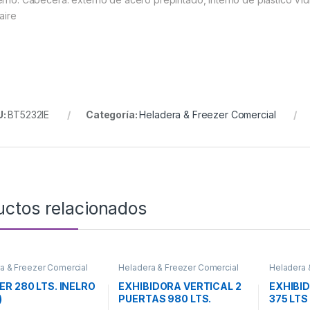
aire
U:
BT5232IE
Categoría:
Heladera & Freezer Comercial
uctos relacionados
a & Freezer Comercial
Heladera & Freezer Comercial
Heladera 
ER 280 LTS. INELRO
EXHIBIDORA VERTICAL 2
EXHIBI
)
PUERTAS 980 LTS.
375 LTS