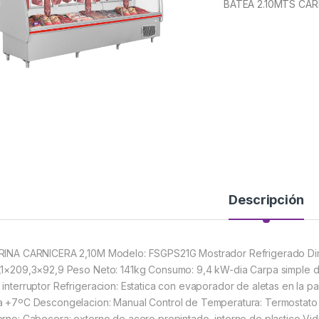
BATEA 2.10MTS CAR
Descripción
RINA CARNICERA 2,10M Modelo: FSGPS21G Mostrador Refrigerado Dim
,1×209,3×92,9 Peso Neto: 141kg Consumo: 9,4 kW-dia Carpa simple de
 interruptor Refrigeracion: Estatica con evaporador de aletas en la pa
a +7ºC Descongelacion: Manual Control de Temperatura: Termostato R
erno: Cabecera: externo de acero prepintado, interno de plastico V