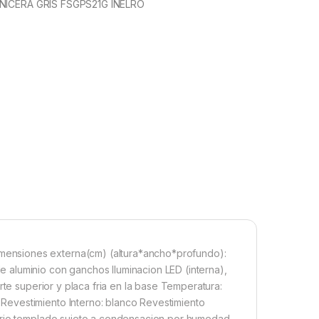
NICERA GRIS FSGPS21G INELRO
ensiones externa(cm) (altura*ancho*profundo):
 aluminio con ganchos Iluminacion LED (interna),
rte superior y placa fria en la base Temperatura:
evestimiento Interno: blanco Revestimiento
idrio templado sujeto a condensacion por humedad