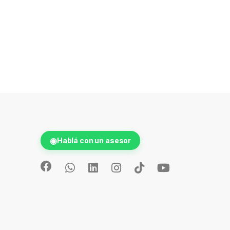
◉
Hablá con un asesor