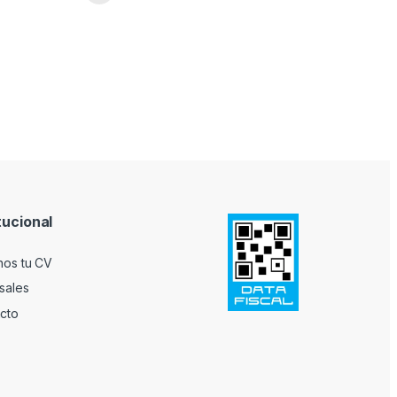
tucional
nos tu CV
sales
cto