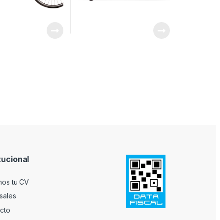
tucional
nos tu CV
sales
cto