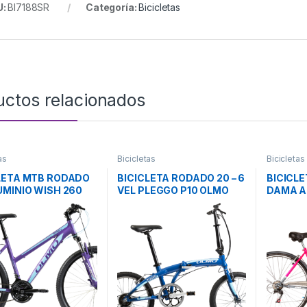
U:
BI7188SR
Categoría:
Bicicletas
uctos relacionados
as
Bicicletas
Bicicletas
LETA MTB RODADO
BICICLETA RODADO 20 – 6
BICICL
UMINIO WISH 260
VEL PLEGGO P10 OLMO
DAMA A
STARK