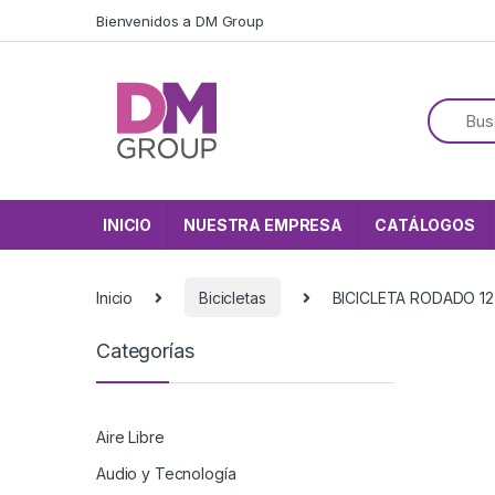
Skip to navigation
Skip to content
Bienvenidos a DM Group
INICIO
NUESTRA EMPRESA
CATÁLOGOS
Inicio
Bicicletas
BICICLETA RODADO 1
Categorías
Aire Libre
Audio y Tecnología