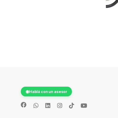
◉
Hablá con un asesor