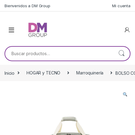
Skip to navigation
Skip to content
Bienvenidos a DM Group
Mi cuenta
Buscar por:
Inicio
HOGAR y TECNO
Marroquinería
BOLSO C