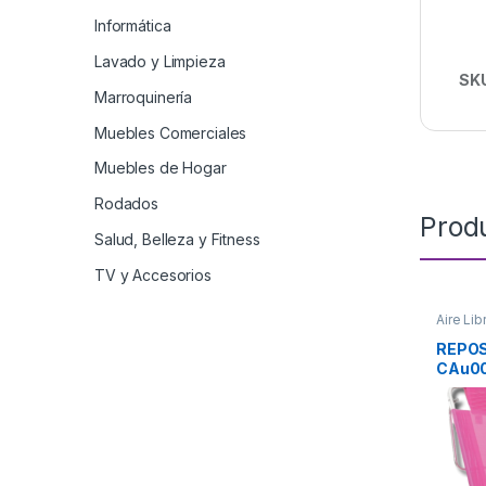
Informática
Lavado y Limpieza
SK
Marroquinería
Muebles Comerciales
Muebles de Hogar
Rodados
Prod
Salud, Belleza y Fitness
TV y Accesorios
Aire Lib
REPOS
CAu00
POSA
C/CO