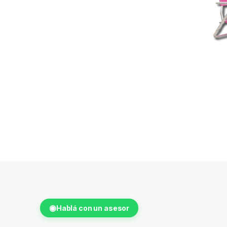
◉
Hablá con un asesor