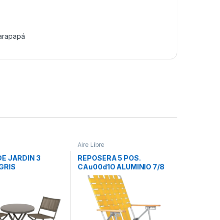
arapapá
Aire Libre
E JARDIN 3
REPOSERA 5 POS.
GRIS
CAu00d1O ALUMINIO 7/8
/5703 LAURY
POSABRAZO MADERA
C/CINTA