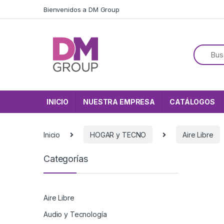
Skip to navigation
Skip to content
Bienvenidos a DM Group
INICIO
NUESTRA EMPRESA
CATÁLOGOS
Inicio
HOGAR y TECNO
Aire Libre
Categorías
Aire Libre
Audio y Tecnología