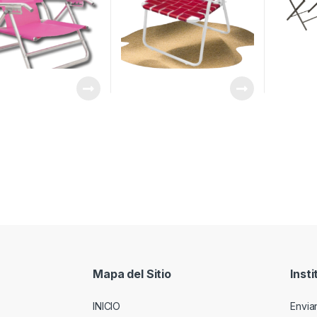
Mapa del Sitio
Insti
INICIO
Envia