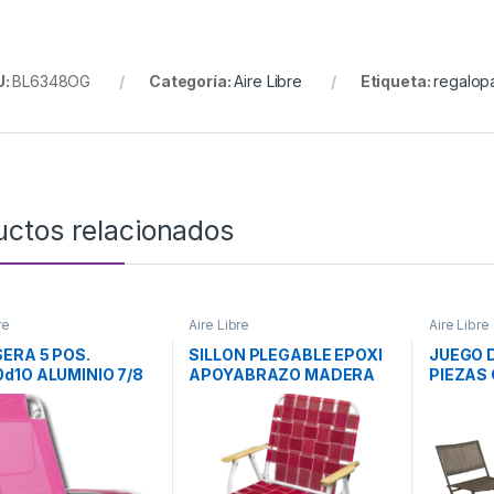
U:
BL6348OG
Categoría:
Aire Libre
Etiqueta:
regalop
uctos relacionados
re
Aire Libre
Aire Libre
ERA 5 POS.
SILLON PLEGABLE EPOXI
JUEGO D
d1O ALUMINIO 7/8
APOYABRAZO MADERA
PIEZAS 
BRAZO CAu00d1O
SF4703
VER