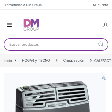
Skip to navigation
Skip to content
Bienvenidos a DM Group
Mi cuenta
Buscar por:
Inicio
HOGAR y TECNO
Climatización
CALEFACT