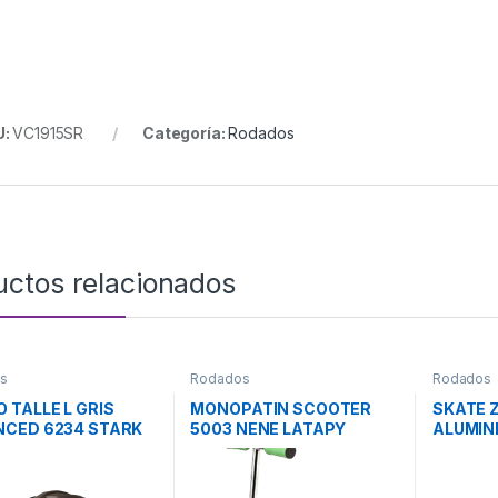
U:
VC1915SR
Categoría:
Rodados
uctos relacionados
s
Rodados
Rodados
 TALLE L GRIS
MONOPATIN SCOOTER
SKATE 
CED 6234 STARK
5003 NENE LATAPY
ALUMIN