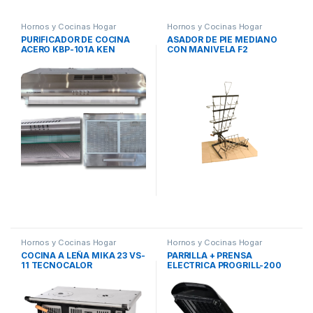
Hornos y Cocinas Hogar
Hornos y Cocinas Hogar
PURIFICADOR DE COCINA
ASADOR DE PIE MEDIANO
ACERO KBP-101A KEN
CON MANIVELA F2
BROWN
FOGONES DEL LITORAL
Hornos y Cocinas Hogar
Hornos y Cocinas Hogar
COCINA A LEÑA MIKA 23 VS-
PARRILLA + PRENSA
11 TECNOCALOR
ELECTRICA PROGRILL-200
BLAUPUNKT