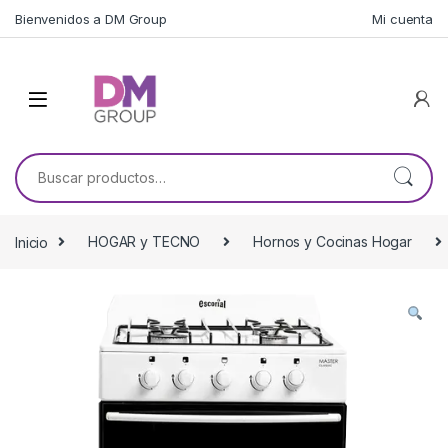
Skip to navigation
Skip to content
Bienvenidos a DM Group
Mi cuenta
Buscar por:
Inicio
HOGAR y TECNO
Hornos y Cocinas Hogar