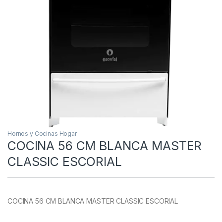
Hornos y Cocinas Hogar
COCINA 56 CM BLANCA MASTER
CLASSIC ESCORIAL
COCINA 56 CM BLANCA MASTER CLASSIC ESCORIAL