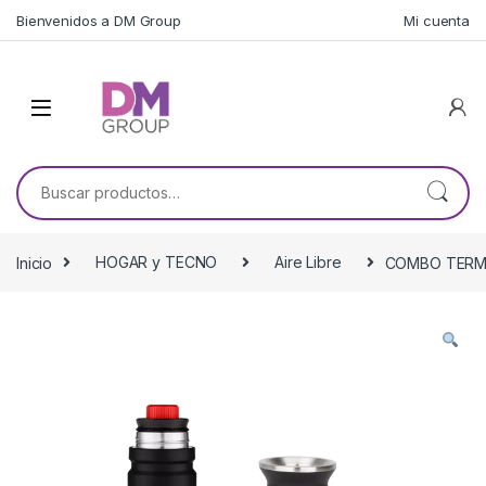
Skip to navigation
Skip to content
Bienvenidos a DM Group
Mi cuenta
Buscar por:
Inicio
HOGAR y TECNO
Aire Libre
COMBO TERMO