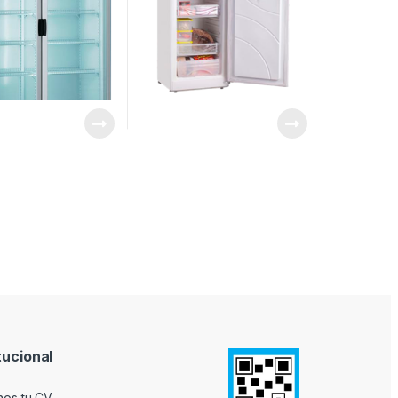
tucional
nos tu CV