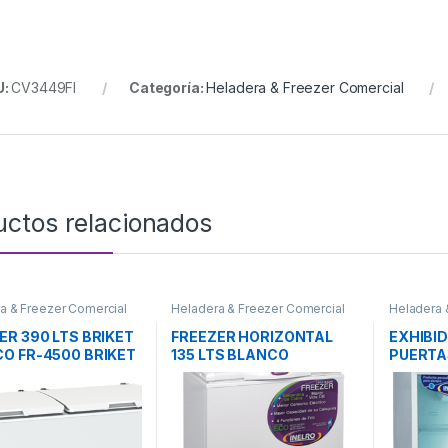
U:
CV3449FI
Categoría:
Heladera & Freezer Comercial
uctos relacionados
a & Freezer Comercial
Heladera & Freezer Comercial
Heladera 
ER 390 LTS BRIKET
FREEZER HORIZONTAL
EXHIBI
O FR-4500 BRIKET
135 LTS BLANCO
PUERTAS
FIH130A+ INELRO
INELRO 