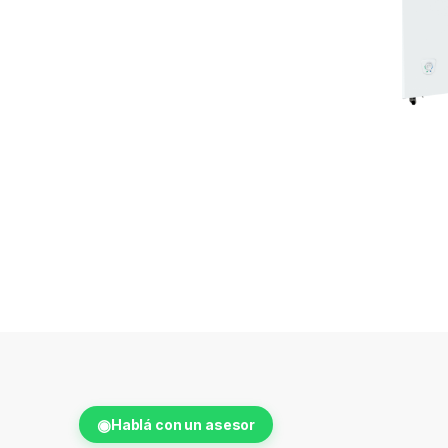
◉
Hablá con un asesor