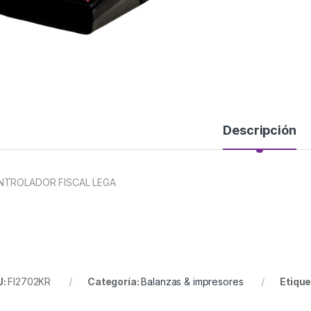
Descripción
NTROLADOR FISCAL LEGA
U:
FI2702KR
Categoría:
Balanzas & impresores
Etique