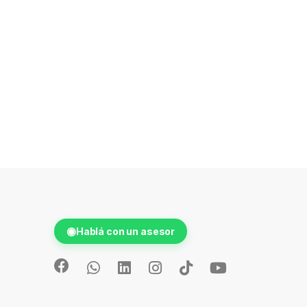
◉
Hablá con un asesor