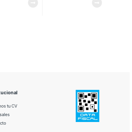
tucional
nos tu CV
sales
cto