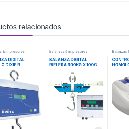
uctos relacionados
s & impresores
Balanzas & impresores
Balanzas 
ZA DIGITAL
BALANZA DIGITAL
CONTRO
O DIXIE R
RIELERA 600KG X 100G
HOMOL
RIE 600 KRETZ
KINDER