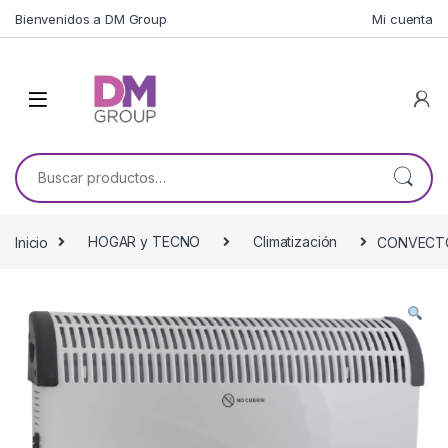
Skip to navigation
Skip to content
Bienvenidos a DM Group
Mi cuenta
Buscar por:
Inicio
HOGAR y TECNO
Climatización
CONVECTO