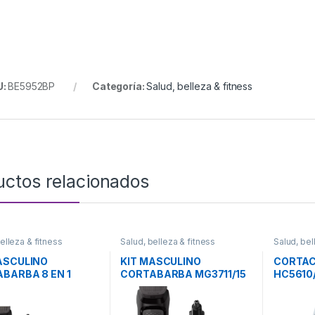
U:
BE5952BP
Categoría:
Salud, belleza & fitness
uctos relacionados
elleza & fitness
Salud, belleza & fitness
Salud, bel
ASCULINO
KIT MASCULINO
CORTAC
BARBA 8 EN 1
CORTABARBA MG3711/15
HC5610/
0/15 PHILIPS
PHILIPS