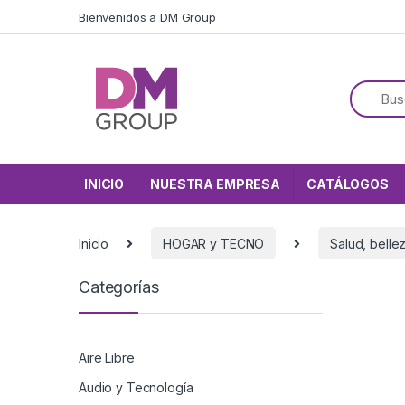
Skip to navigation
Skip to content
Bienvenidos a DM Group
INICIO
NUESTRA EMPRESA
CATÁLOGOS
Inicio
HOGAR y TECNO
Salud, bellez
Categorías
Aire Libre
Audio y Tecnología