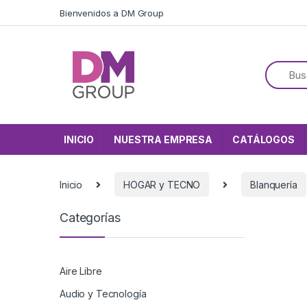
Skip to navigation
Skip to content
Bienvenidos a DM Group
INICIO
NUESTRA EMPRESA
CATÁLOGOS
Inicio
HOGAR y TECNO
Blanquería
Categorías
Aire Libre
Audio y Tecnología