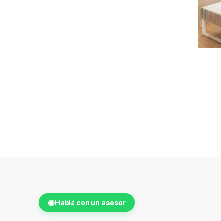
◉
Hablá con un asesor