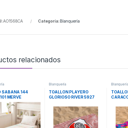
U:
AO1568CA
Categoría:
Blanquería
uctos relacionados
ría
Blanquería
Blanquerí
 SABANA 144
TOALLON PLAYERO
TOALLO
 101 MERVE
GLORIOSO RIVER 5927
CARACO
BLANCA
CASABLANCA
CASAB