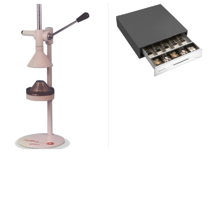
212070
ACERO 140