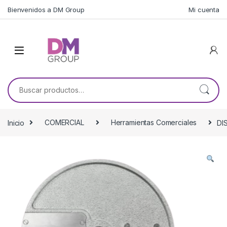
Skip to navigation
Skip to content
Bienvenidos a DM Group
Mi cuenta
Buscar por:
Inicio
COMERCIAL
Herramientas Comerciales
DI