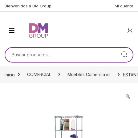
Skip to navigation
Skip to content
Bienvenidos a DM Group
Mi cuenta
Buscar por:
Inicio
COMERCIAL
Muebles Comerciales
ESTANT