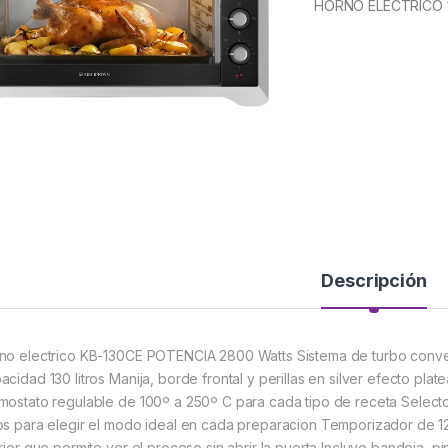
HORNO ELECTRICO 
Descripción
no electrico KB-130CE POTENCIA 2800 Watts Sistema de turbo convec
acidad 130 litros Manija, borde frontal y perillas en silver efecto p
mostato regulable de 100º a 250º C para cada tipo de receta Selecto
os para elegir el modo ideal en cada preparacion Temporizador de 1
rior que permite ver el proceso sin abrir la puerta Incluye bandeja, pin