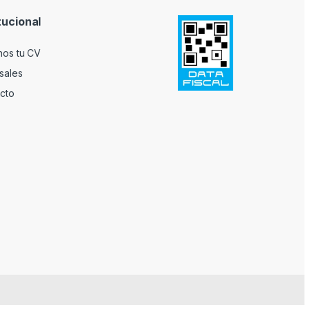
tucional
nos tu CV
sales
cto