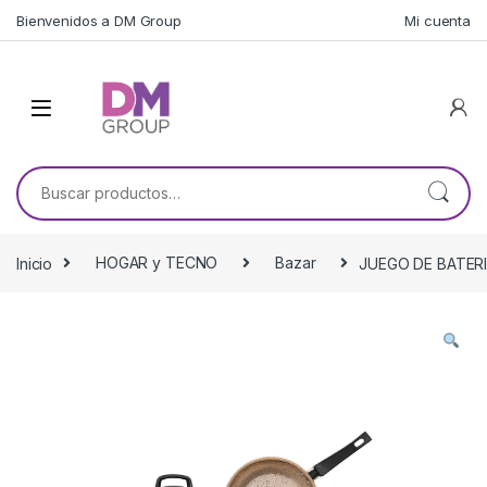
Skip to navigation
Skip to content
Bienvenidos a DM Group
Mi cuenta
Buscar por:
Inicio
HOGAR y TECNO
Bazar
JUEGO DE BATERI