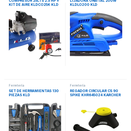
COMPRESOR 25LTS 2.5 HP +
LIJADORA ORBITAL 200W
KIT DE AIRE KLDCO25K KLD
KLDLO200 KLD
Ferretería
Ferretería
SET DE HERRAMIENTAS 130
REGADOR CIRCULAR CS 90
PIEZAS KLD
SPIKE KHR645024 KARCHER