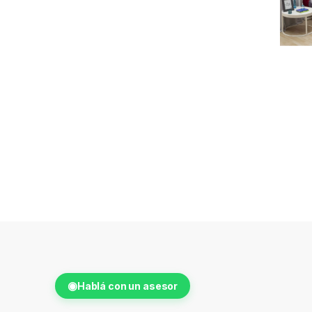
◉
Hablá con un asesor