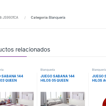
U:
JS9931CA
Categoría:
Blanquería
uctos relacionados
ría
Blanquería
Blanquerí
 SABANA 144
JUEGO SABANA 144
JUEGO 
 03 QUEEN
HILOS 05 QUEEN
HILOS 
BLANCA
CASABLANCA
TWIN C