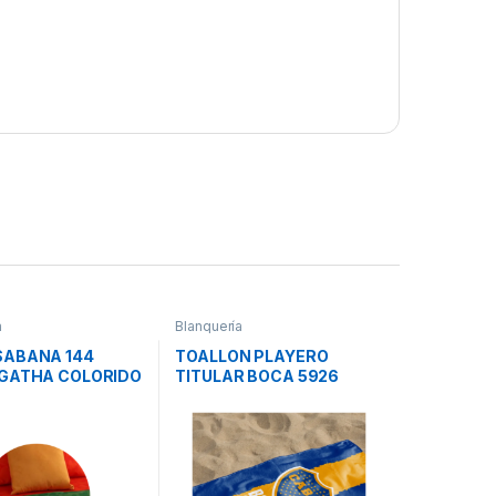
a
Blanquería
SABANA 144
TOALLON PLAYERO
AGATHA COLORIDO
TITULAR BOCA 5926
ASABLANCA
CASABLANCA