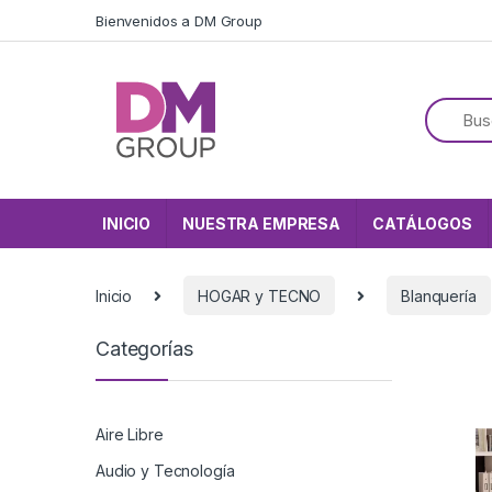
Skip to navigation
Skip to content
Bienvenidos a DM Group
INICIO
NUESTRA EMPRESA
CATÁLOGOS
Inicio
HOGAR y TECNO
Blanquería
Categorías
Aire Libre
Audio y Tecnología