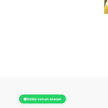
◉
Hablá con un asesor