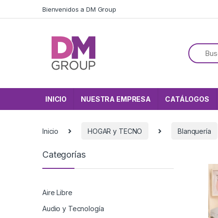
Skip to navigation
Skip to content
Bienvenidos a DM Group
INICIO
NUESTRA EMPRESA
CATÁLOGOS
Inicio
HOGAR y TECNO
Blanquería
Categorías
Aire Libre
Audio y Tecnología