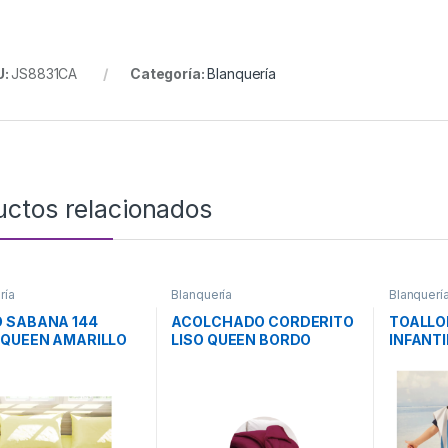
U:
JS8831CA
Categoría:
Blanquería
uctos relacionados
ría
Blanquería
Blanquerí
 SABANA 144
ACOLCHADO CORDERITO
TOALLO
 QUEEN AMARILLO
LISO QUEEN BORDO
INFANTI
EL CASABLANCA
CASABLANCA
CASAB