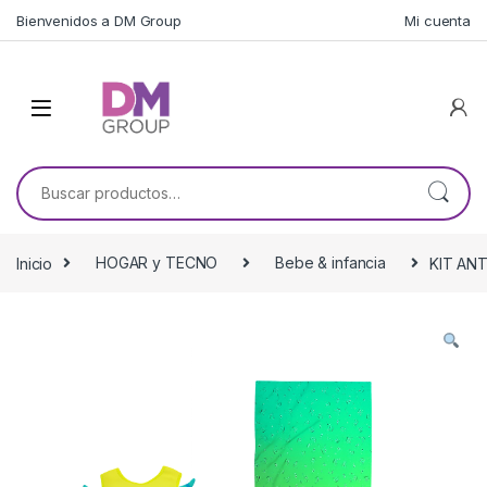
Skip to navigation
Skip to content
Bienvenidos a DM Group
Mi cuenta
Buscar por:
Inicio
HOGAR y TECNO
Bebe & infancia
KIT AN