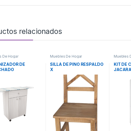
uctos relacionados
s De Hogar
Muebles De Hogar
Muebles 
NIZADOR DE
SILLA DE PINO RESPALDO
KIT DE 
CHADO
X
JACAR
RANDA