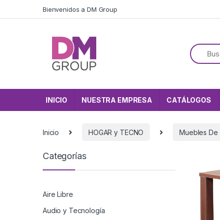
Skip to navigation
Skip to content
Bienvenidos a DM Group
INICIO
NUESTRA EMPRESA
CATÁLOGOS
Inicio
HOGAR y TECNO
Muebles De
Categorías
Aire Libre
Audio y Tecnología