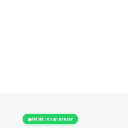
◉
Hablá con un asesor