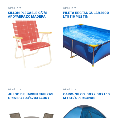
Aire Libre
Aire Libre
SILLON PLEGABLE C/7/8
PILETA RECTANGULAR 3900
APOYABRAZO MADERA
LTS 116 PILETIN
10001 Descansar
Aire Libre
Aire Libre
JUEGO DE JARDIN 3 PIEZAS
CARPA NILO 2.00X2.00X1.10
GRIS SF4703/5703 LAURY
MTS P/4 PERSONAS
700524-AZUL LAURY