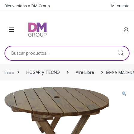
Skip to navigation
Skip to content
Bienvenidos a DM Group
Mi cuenta
Buscar por:
Inicio
HOGAR y TECNO
Aire Libre
MESA MADERA