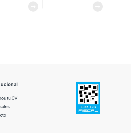
tucional
nos tu CV
sales
cto