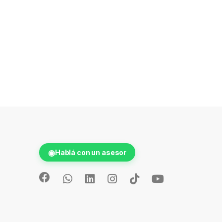
◉
Hablá con un asesor