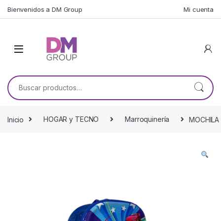
Skip to navigation
Skip to content
Bienvenidos a DM Group
Mi cuenta
Buscar por:
Inicio
HOGAR y TECNO
Marroquinería
MOCHILA