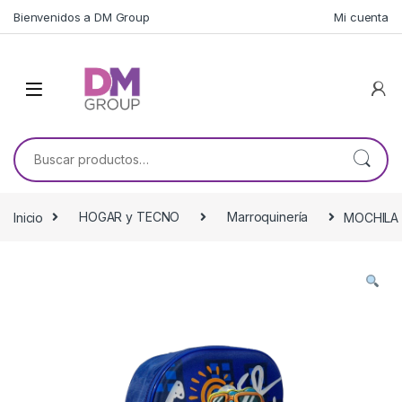
Skip to navigation
Skip to content
Bienvenidos a DM Group
Mi cuenta
Buscar por:
Inicio
HOGAR y TECNO
Marroquinería
MOCHILA 