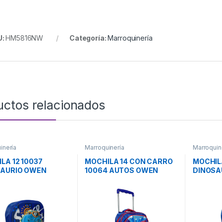
U:
HM5816NW
Categoría:
Marroquinería
uctos relacionados
inería
Marroquinería
Marroquin
LA 12 10037
MOCHILA 14 CON CARRO
MOCHILA
SAURIO OWEN
10064 AUTOS OWEN
DINOSA