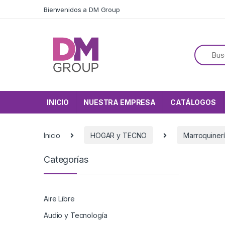
Skip to navigation
Skip to content
Bienvenidos a DM Group
INICIO
NUESTRA EMPRESA
CATÁLOGOS
Inicio
HOGAR y TECNO
Marroquiner
Categorías
Aire Libre
Audio y Tecnología