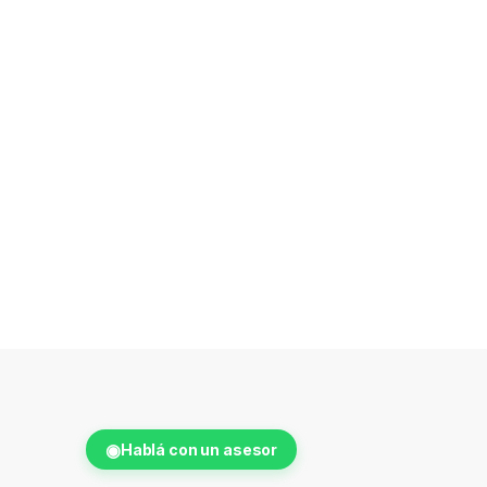
◉
Hablá con un asesor