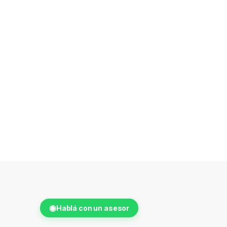
◉
Hablá con un asesor