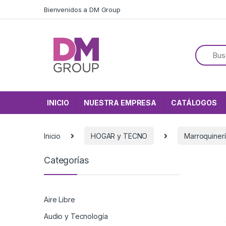
Skip to navigation
Skip to content
Bienvenidos a DM Group
INICIO
NUESTRA EMPRESA
CATÁLOGOS
Inicio
HOGAR y TECNO
Marroquiner
Categorías
Aire Libre
Audio y Tecnología