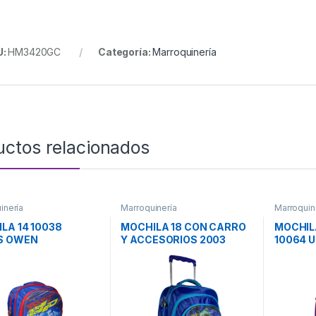
U:
HM3420GC
Categoría:
Marroquinería
uctos relacionados
inería
Marroquinería
Marroquin
LA 14 10038
MOCHILA 18 CON CARRO
MOCHIL
S OWEN
Y ACCESORIOS 2003
10064 
DINOSAURIO OWEN
OWEN