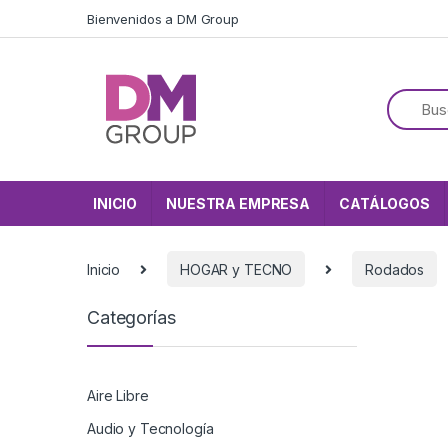
Skip to navigation
Skip to content
Bienvenidos a DM Group
INICIO
NUESTRA EMPRESA
CATÁLOGOS
Inicio
HOGAR y TECNO
Rodados
Categorías
Aire Libre
Audio y Tecnología