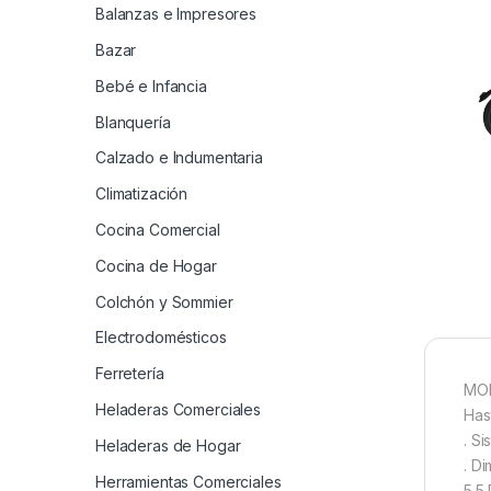
Balanzas e Impresores
Bazar
Bebé e Infancia
Blanquería
Calzado e Indumentaria
Climatización
Cocina Comercial
Cocina de Hogar
Colchón y Sommier
Electrodomésticos
Ferretería
MON
Heladeras Comerciales
Has
. S
Heladeras de Hogar
. D
Herramientas Comerciales
5.5