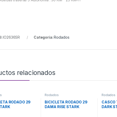
U:
IO2636SR
Categoría:
Rodados
uctos relacionados
s
Rodados
Rodados
LETA RODADO 29
BICICLETA RODADO 29
CASCO 
STARK
DAMA RISE STARK
DARK S