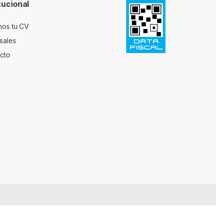
tucional
nos tu CV
sales
cto