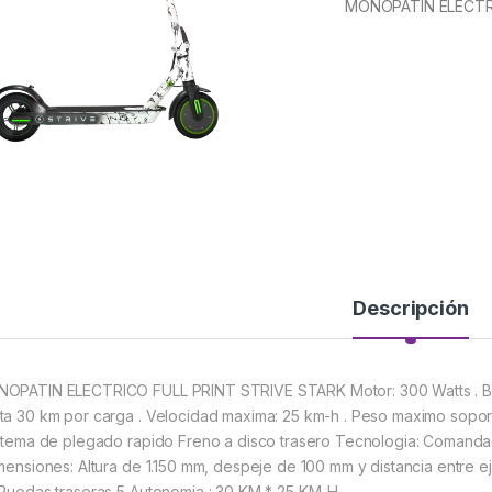
MONOPATIN ELECTR
Descripción
OPATIN ELECTRICO FULL PRINT STRIVE STARK Motor: 300 Watts . Bate
ta 30 km por carga . Velocidad maxima: 25 km-h . Peso maximo soporta
istema de plegado rapido Freno a disco trasero Tecnologia: Comanda
imensiones: Altura de 1.150 mm, despeje de 100 mm y distancia entre
 Ruedas traseras 5 Autonomia : 30 KM * 25 KM-H