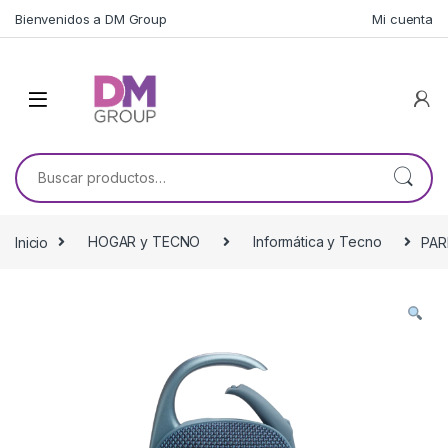
Skip to navigation
Skip to content
Bienvenidos a DM Group
Mi cuenta
Buscar por:
Inicio
HOGAR y TECNO
Informática y Tecno
PAR