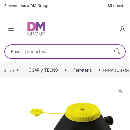
Skip to navigation
Skip to content
Bienvenidos a DM Group
Mi cuenta
Buscar por:
Inicio
HOGAR y TECNO
Ferretería
REGADOR CIR