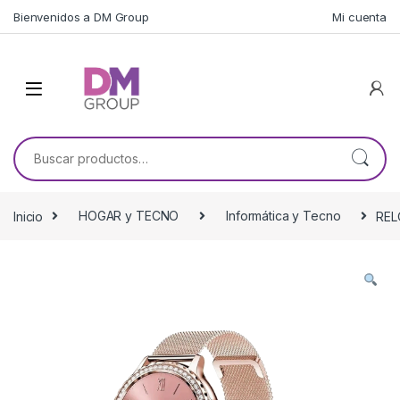
Skip to navigation
Skip to content
Bienvenidos a DM Group
Mi cuenta
Buscar por:
Inicio
HOGAR y TECNO
Informática y Tecno
REL