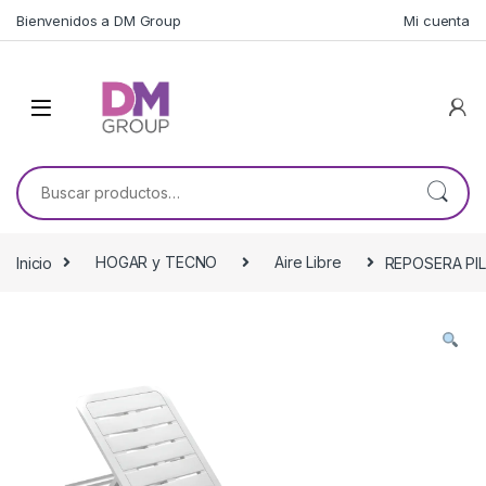
Skip to navigation
Skip to content
Bienvenidos a DM Group
Mi cuenta
Buscar por:
Inicio
HOGAR y TECNO
Aire Libre
REPOSERA PIL