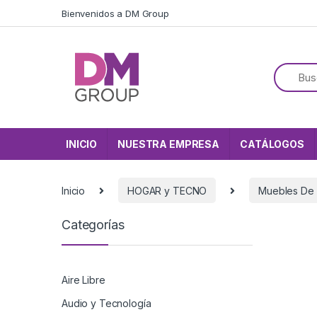
Skip to navigation
Skip to content
Bienvenidos a DM Group
INICIO
NUESTRA EMPRESA
CATÁLOGOS
Inicio
HOGAR y TECNO
Muebles De
Categorías
Aire Libre
Audio y Tecnología