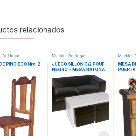
uctos relacionados
s De Hogar
Muebles De Hogar
Muebles 
DE PINO ECO Nro. 2
JUEGO SILLON C/2 POUF
MESA D
NEGRO + MESA RATONA
PUERTA
BLANCA