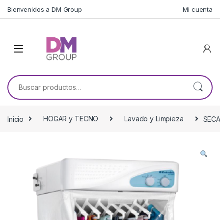
Skip to navigation
Skip to content
Bienvenidos a DM Group
Mi cuenta
Buscar por:
Inicio
HOGAR y TECNO
Lavado y Limpieza
SECA